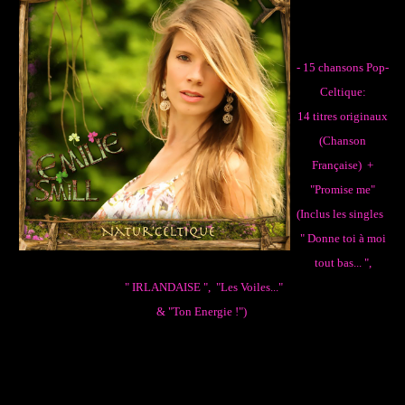
- 15 chansons Pop-
Celtique:
14 titres originaux
(Chanson
Française) +
"Promise me"
(Inclus les singles
" Donne toi à moi
tout bas... ",
" IRLANDAISE ", "Les Voiles..."
& "Ton Energie !")