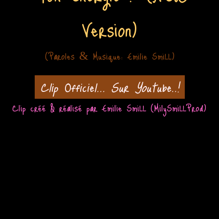
Version)
(Paroles
Musique: Emilie SmiLL)
&
Clip Officiel... Sur Youtube..!
Clip créé & réalisé
par Emilie SmiLL (MilySmiLLProd)