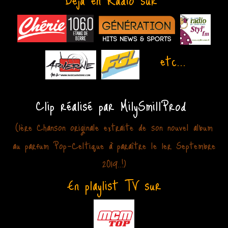
etc...
Clip réalisé par MilySmillProd
(1ère Chanson originale extraite de son nouvel album
au parfum Pop-Celtique à paraître le 1er Septembre
2019..!)
En playlist TV sur