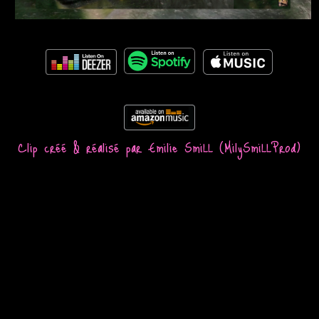
Clip créé & réalisé
par Emilie SmiLL (MilySmiLLProd)