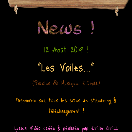
12 Août 2019 !
"Les Voiles..."
(Paroles
Musique: E.SmiLL)
&
Disponible sur tous les sites de streaming &
téléchargement !
Lyrics Vidéo créée & réalisée
par Emilie SmiLL