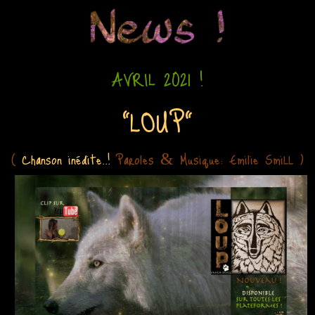
AVRIL 2021 !
"LOUP"
(
Chanson inédite..!
Paroles
Musique: Emilie SmiLL )
&