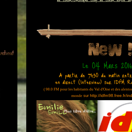
Le 04 Mars 2016
A partir de
h30 du matin ret
7
en direct (Interview) sur IDFM Ra
( 98.0 FM pour les habitants du Val d'Oise et des alentou
http://idfm98.free.fr/i
monde
sur