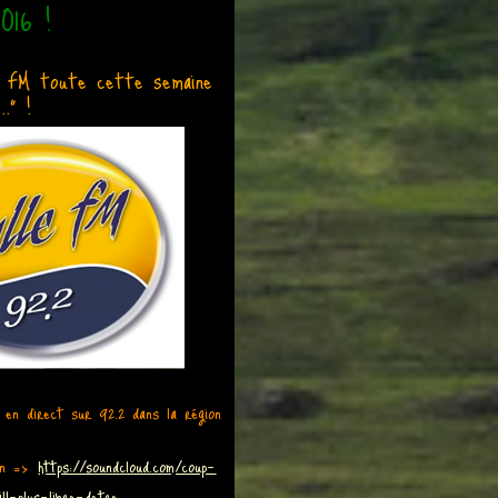
2016 !
le FM toute cette semaine
." !
 en direct sur 92.2 dans la région
en =>
https://soundcloud.com/coup-
ll-plus-libre-detre