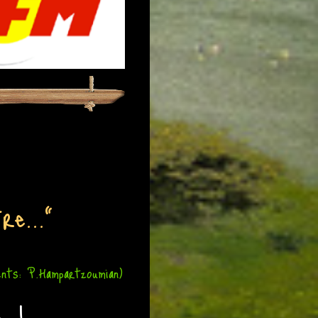
re..."
nts: P.Hampartzoumian)