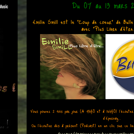
Du 07 au 13 mars 
Emilie Smill est le "Coup de coeur" de Bul
avec "Plus Libre d'être..
Vous pouvez 2 fois par jour (A 9h40 et à 16h40) l'écouter
d'Epernay...
Ou l'écouter dès à présent (Podcast) en un clic sur ce li
de-coeur/chronique-coup-de-coeur-emilie-smi