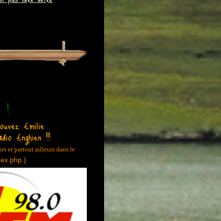
 !
rouvez Emilie
dio Enghien !!!
rs et partout ailleurs dans le
ndex.php
)