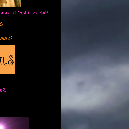
Memory" et "And i Love Him")
ins
ouver !
er