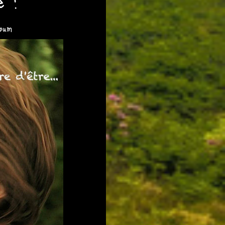
e !
album